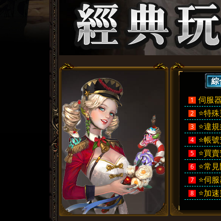
天
»
綜
伺服
1
堂
⭐特殊
2
⭐違規
3
⭐帳號
4
⭐買賣
5
⭐常見
6
⭐伺
7
⭐加速
8