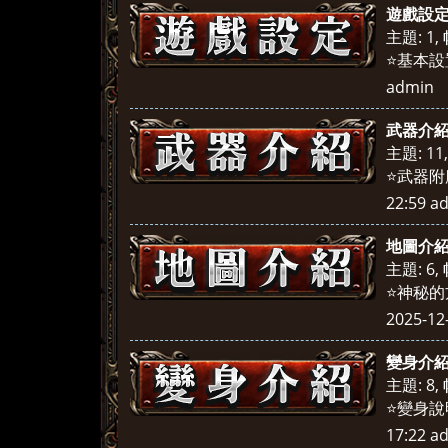
遊戲設
主題: 1
,
⭐基本設
admin
武器介
主題: 11
⭐武器附
22:59
a
地圖介
主題: 6
,
⭐神秘的方
2025-12
變身介
主題: 8
,
⭐變身說
17:22
a