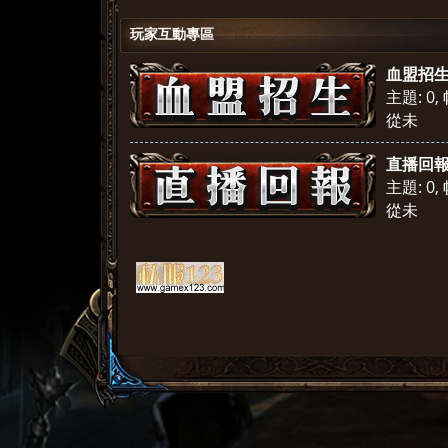
玩家互動專區
血盟招
主題: 0
,
從未
直播回
主題: 0
,
從未