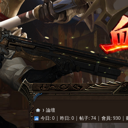
論壇
今日:
0
|
昨日:
0
|
帖子:
74
|
會員:
930
|